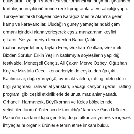
buluşturdu. Üç gün süren festival, Orhaneli’nin düşman işgalinden
kurtuluşunun yıldönümünde renkli programlara ev sahipliği yaptı.
Türkiye’nin farklı bölgelerinden Karagöz Mesire Alanı’na gelen
kamp ve karavancılar, Uludağ’ın güney yamaçlarındaki çam
ormanı içindeki alana yerleşerek eşsiz manzaranın keyfini
çıkardı. Sosyal medya fenomenleri Bahar Çatık
(baharinseyirdefteri), Taylan Erler, Gökhan Yıkılkan, Gezmek
Bizden Sorulur, Erkin Yeşil’in katılımıyla söyleşilerin yapıldığı
festivalde, Menteşeli Cengiz, Ali Çakar, Merve Özbey, Oğuzhan
Koç ve Mustafa Ceceli konserleriyle de coşku doruğa çıktı.
Katılımcılar, doğa yürüyüşü, oyun aktiviteleri, rafting bileti ödüllü
bilgi yarışması, rahvan at yarışları, Sadağı Kanyonu gezisi, rafting
programı gibi çeşitli etkinliklerle de unutulmaz anlar yaşadı.
Orhaneli, Harmancık, Büyükorhan ve Keles bölgelerinde
yetiştirilen tarım ürünlerinin de tanıtıldığı ‘Tarım ve Gıda Ürünleri
Pazarı’nın da kurulduğu şenlikte, doğa tutkunları yemek ve içecek
ihtiyaçlarını organik ürünlerle temin etme imkanı buldu.