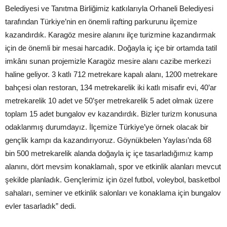
Belediyesi ve Tanıtma Birliğimiz katkılarıyla Orhaneli Belediyesi
tarafından Türkiye’nin en önemli rafting parkurunu ilçemize
kazandırdık. Karagöz mesire alanını ilçe turizmine kazandırmak
için de önemli bir mesai harcadık. Doğayla iç içe bir ortamda tatil
imkânı sunan projemizle Karagöz mesire alanı cazibe merkezi
haline geliyor. 3 katlı 712 metrekare kapalı alanı, 1200 metrekare
bahçesi olan restoran, 134 metrekarelik iki katlı misafir evi, 40’ar
metrekarelik 10 adet ve 50’şer metrekarelik 5 adet olmak üzere
toplam 15 adet bungalov ev kazandırdık. Bizler turizm konusuna
odaklanmış durumdayız. İlçemize Türkiye’ye örnek olacak bir
gençlik kampı da kazandırıyoruz. Göynükbelen Yaylası’nda 68
bin 500 metrekarelik alanda doğayla iç içe tasarladığımız kamp
alanını, dört mevsim konaklamalı, spor ve etkinlik alanları mevcut
şekilde planladık. Gençlerimiz için özel futbol, voleybol, basketbol
sahaları, seminer ve etkinlik salonları ve konaklama için bungalov
evler tasarladık” dedi.