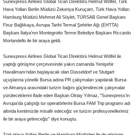
Sunexpress Airlines Global Ticari Direktörü Helmut Wölfel, Türk
Hava Yolları Berlin Müdürü Zekeriya Kuruçam, Türk Hava Yolları
Hamburg Müdürü Mehmet Ali Söylet, TÜRSAB Genel Başkanı
Firuz Bağlıkaya, Avrupa Tarihi Termal Şehirler Ağı (EHTTA)
Başkanı İtalya’nın Montegrotto Terme Belediye Başkanı Riccardo
Mortandello ile bir araya geldi.
Sunexpress Airlines Global Ticari Direktörü Helmut Wölfel ile
yaptığı görüşme çerçevesinde yakın zamanda Yenişehir
Havalimanı’ndan başlayacak olan Düsseldorf ve Stutgart
uçuşlarına yönelik Bursa adına PR çalışmaları yapılarak Bursa
ve Almanya arasındaki turizm bağını güçlendirecek çalışmalar
yürüteceklerini ifade eden Başkan Oktay Yılmaz, “Sunexpress’in
Avrupa’da çalıştığı tur operatörlerini Bursa FAM Trip programı adı
altında kentimizde misafir edeceğiz ve turizm profesyonellerimiz
ile bir araya getireceğiz” diye konuştu.
Türk Hava Yolları Berlin ve Hamburg Müdürleri ile de görüşen