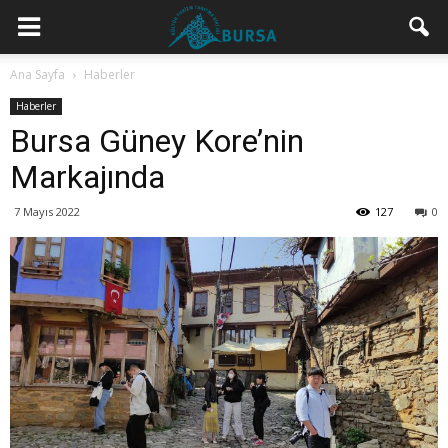
Ana Sayfa
Haberler
Haberler
Bursa Güney Kore’nin
Markajında
7 Mayıs 2022
127
0