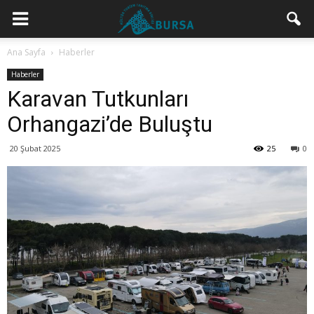
Ana Sayfa
Haberler
Haberler
Karavan Tutkunları
Orhangazi’de Buluştu
20 Şubat 2025
25
0