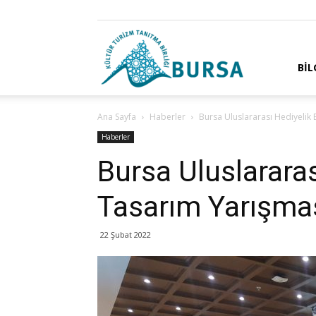
Bursa
BIL
Ana Sayfa
Haberler
Bursa Uluslararası Hediyelik
Kültür
Haberler
Bursa Uluslararas
Tasarım Yarışma
Turizm
22 Şubat 2022
ve