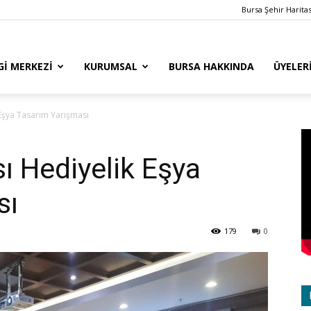
Bursa Şehir Haritas
GI MERKEZI
KURUMSAL
BURSA HAKKINDA
ÜYELER
 Eşya Tasarım Yarışması
ı Hediyelik Eşya
sı
179
0