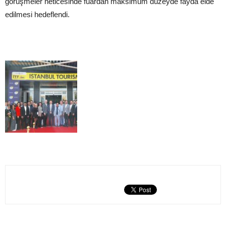
görüşmeler neticesinde fuardan maksimum düzeyde fayda elde
edilmesi hedeflendi.