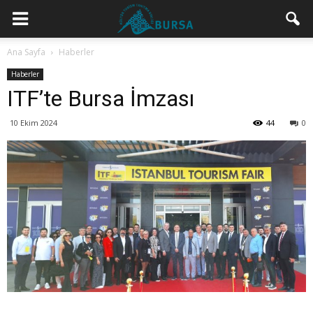
Ana Sayfa
Haberler
Haberler
ITF’te Bursa İmzası
10 Ekim 2024
44
0