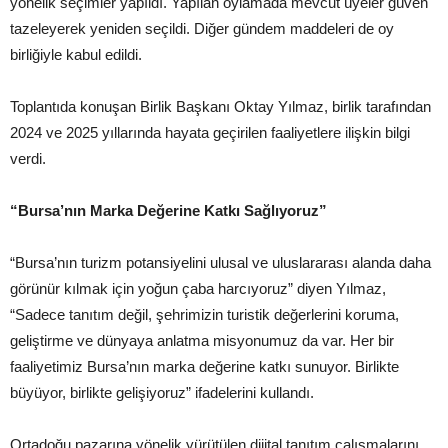
yönelik seçimler yapıldı. Yapılan oylamada mevcut üyeler güven
tazeleyerek yeniden seçildi. Diğer gündem maddeleri de oy
birliğiyle kabul edildi.
Toplantıda konuşan Birlik Başkanı Oktay Yılmaz, birlik tarafından
2024 ve 2025 yıllarında hayata geçirilen faaliyetlere ilişkin bilgi
verdi.
“Bursa’nın Marka Değerine Katkı Sağlıyoruz”
“Bursa’nın turizm potansiyelini ulusal ve uluslararası alanda daha
görünür kılmak için yoğun çaba harcıyoruz” diyen Yılmaz,
“Sadece tanıtım değil, şehrimizin turistik değerlerini koruma,
geliştirme ve dünyaya anlatma misyonumuz da var. Her bir
faaliyetimiz Bursa’nın marka değerine katkı sunuyor. Birlikte
büyüyor, birlikte gelişiyoruz” ifadelerini kullandı.
Ortadoğu pazarına yönelik yürütülen dijital tanıtım çalışmalarını